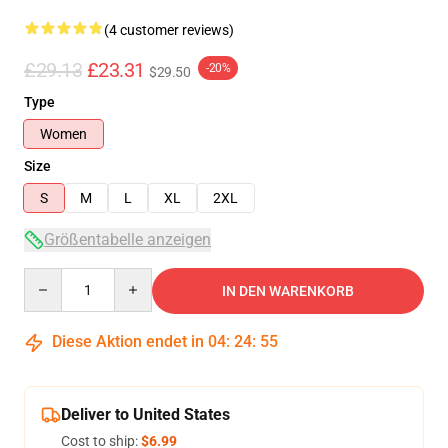
(4 customer reviews)
£29.13
£23.31
-20%
$29.50
Type
Women
Size
S
M
L
XL
2XL
Größentabelle anzeigen
Quantity
IN DEN WARENKORB
Diese Aktion endet in
04
:
24
:
54
Deliver to United States
Cost to ship:
$6.99