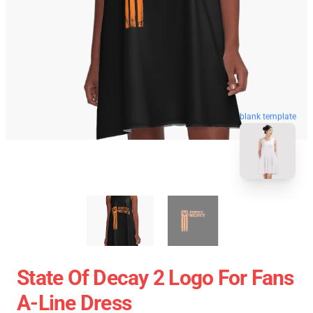
blank template
State Of Decay 2 Logo For Fans
A-Line Dress