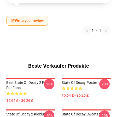
Write your review
1
/
1
Beste Verkäufer Produkte
Best State Of Decay 2 Poster
State Of Decay Poster
-20%
-20%
For Fans
15,64 £ - 36,26 £
15,64 £ - 36,26 £
State Of Decay 2 Kleidung
State Of Decay Sweatshirt
-20%
-20%