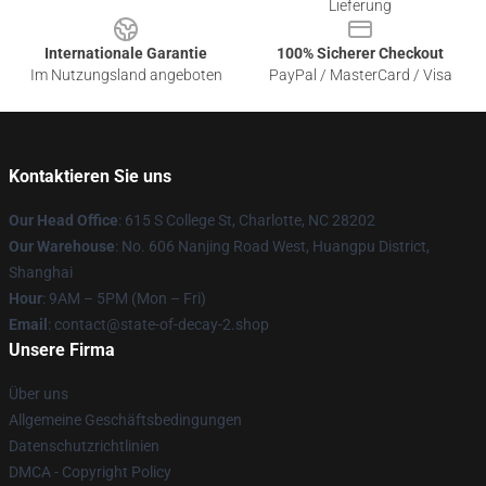
Lieferung
Internationale Garantie
100% Sicherer Checkout
Im Nutzungsland angeboten
PayPal / MasterCard / Visa
Kontaktieren Sie uns
Our Head Office
: 615 S College St, Charlotte, NC 28202
Our Warehouse
: No. 606 Nanjing Road West, Huangpu District,
Shanghai
Hour
: 9AM – 5PM (Mon – Fri)
Email
: contact@state-of-decay-2.shop
Unsere Firma
Über uns
Allgemeine Geschäftsbedingungen
Datenschutzrichtlinien
DMCA - Copyright Policy