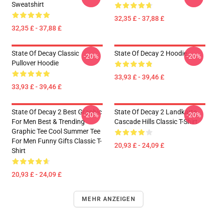
Sweatshirt
32,35 £ - 37,88 £
32,35 £ - 37,88 £
State Of Decay Classic
State Of Decay 2 Hoodie
-20%
-20%
Pullover Hoodie
33,93 £ - 39,46 £
33,93 £ - 39,46 £
State Of Decay 2 Best Graphic
State Of Decay 2 Landkarte
-20%
-20%
For Men Best & Trending
Cascade Hills Classic T-Shirt
Graphic Tee Cool Summer Tee
For Men Funny Gifts Classic T-
20,93 £ - 24,09 £
Shirt
20,93 £ - 24,09 £
MEHR ANZEIGEN