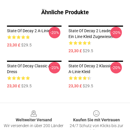
Ähnliche Produkte
State Of Decay 2 A-Linie Kleid
State Of Decay 2 Leader Hat
-20%
-20%
Ein Line Kleid Zugewiesen
23,30 £
$29.5
23,30 £
$29.5
State Of Decay Classic A-Line
State Of Decay 2 Klassisches
-20%
-20%
Dress
A-Linie Kleid
23,30 £
$29.5
23,30 £
$29.5
Footer
Weltweiter Versand
Kaufen Sie mit Vertrauen
Wir versenden in über 200 Länder
24/7 Schutz von Klicks bis zur