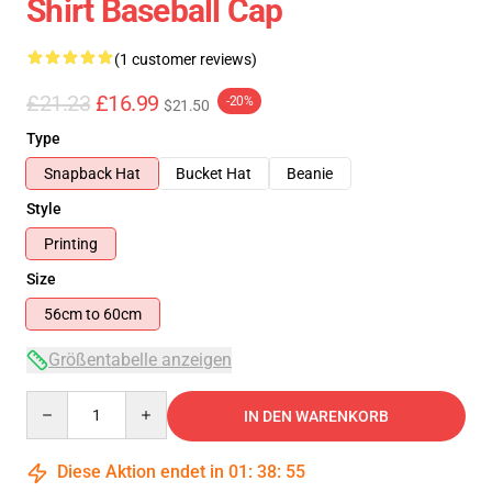
Shirt Baseball Cap
(1 customer reviews)
£21.23
£16.99
-20%
$21.50
Type
Snapback Hat
Bucket Hat
Beanie
Style
Printing
Size
56cm to 60cm
Größentabelle anzeigen
Quantity
IN DEN WARENKORB
Diese Aktion endet in
01
:
38
:
54