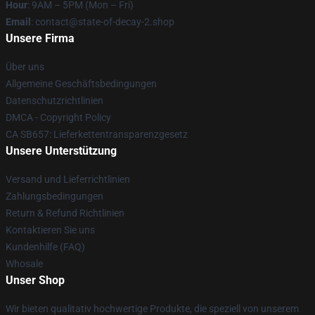
Hour
: 9AM – 5PM (Mon – Fri)
Email
: contact@state-of-decay-2.shop
Unsere Firma
Über uns
Allgemeine Geschäftsbedingungen
Datenschutzrichtlinien
DMCA - Copyright Policy
CA SB657: Lieferkettentransparenzgesetz
Unsere Unterstützung
Versand und Lieferrichtlinien
Zahlungsbedingungen
Return & Refund Richtlinien
Kontaktieren Sie uns
Kundenhilfe (FAQ)
Whosale
Unser Shop
Wir bieten qualitativ hochwertige Produkte, die speziell von unserem