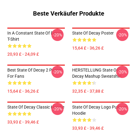
Beste Verkäufer Produkte
In A Constant State Of Decay
State Of Decay Poster
-20%
-20%
T-Shirt
15,64 £ - 36,26 £
20,93 £ - 24,09 £
Best State Of Decay 2 Poster
HERSTELLUNG State Of
-20%
-20%
For Fans
Decay Mashup Sweatshirt
15,64 £ - 36,26 £
32,35 £ - 37,88 £
State Of Decay Classic Hoodie
State Of Decay Logo Pullover
-20%
-20%
Hoodie
33,93 £ - 39,46 £
33,93 £ - 39,46 £