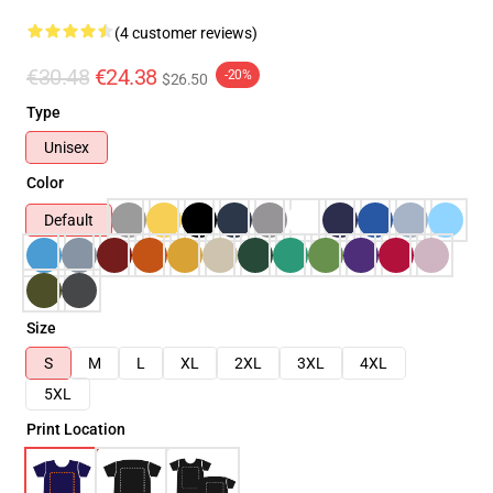
(4 customer reviews)
€30.48
€24.38
-20%
$26.50
Type
Unisex
Color
Default
Size
S
M
L
XL
2XL
3XL
4XL
5XL
Print Location