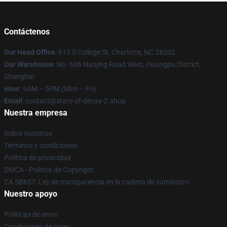
Contáctenos
Our Head Office
: 615 S College St, Charlotte, NC 28202
Our Warehouse
: No. 606 Nanjing Road West, Huangpu District,
Shanghai
Hour
: 9AM – 5PM (Mon – Fri)
Email
: contact@state-of-decay-2.shop
Nuestra empresa
Sobre nosotros
Términos y condiciones
Política de privacidad
DMCA - Política de Copyright
CA SB657: Ley de transparencia en la cadena de suministro
Nuestro apoyo
Políticas de envío
Condiciones de pago