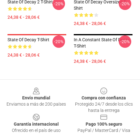
State Of Decay 2 T-Shirt
State Of Decay Oversized T-
-20%
-20%
Shirt
24,38 € - 28,06 €
24,38 € - 28,06 €
State Of Decay T-Shirt
In A Constant State Of Decay
-20%
-20%
T-Shirt
24,38 € - 28,06 €
24,38 € - 28,06 €
Footer
Envío mundial
Compra con confianza
Enviamos a más de 200 países
Protegido 24/7 desde los clics
hasta la entrega
Garantía internacional
Pago 100% seguro
Ofrecido en el país de uso
PayPal / MasterCard / Visa