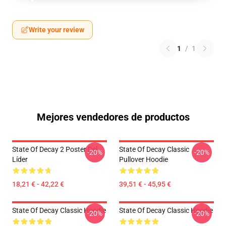
Write your review
1
/
1
Mejores vendedores de productos
State Of Decay 2 Poster Del
State Of Decay Classic
-20%
-20%
Líder
Pullover Hoodie
18,21 € - 42,22 €
39,51 € - 45,95 €
State Of Decay Classic Hoodie
State Of Decay Classic Hoodie
-20%
-20%