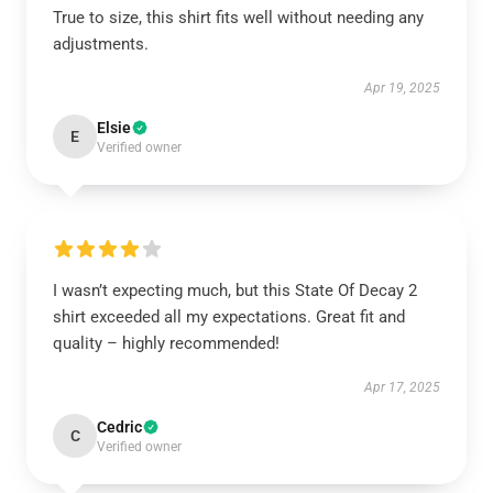
True to size, this shirt fits well without needing any
adjustments.
Apr 19, 2025
Elsie
E
Verified owner
I wasn’t expecting much, but this State Of Decay 2
shirt exceeded all my expectations. Great fit and
quality – highly recommended!
Apr 17, 2025
Cedric
C
Verified owner