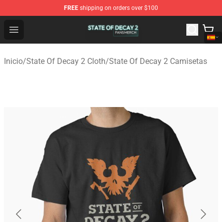
FREE
shipping on orders over $100
State Of Decay 2 Shop - Official State Of Decay 2 Merch
Open menu
Inicio
/
State Of Decay 2 Cloth
/
State Of Decay 2 Camisetas