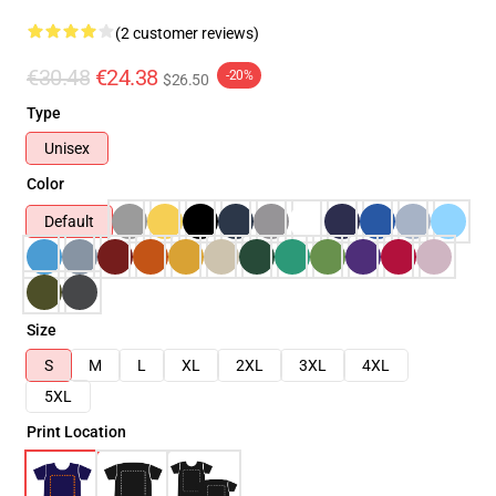
(2 customer reviews)
€30.48
€24.38
-20%
$26.50
Type
Unisex
Color
Default
Size
S
M
L
XL
2XL
3XL
4XL
5XL
Print Location