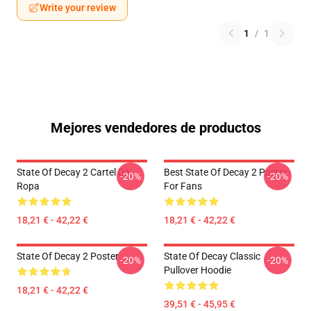
Write your review
1
/
1
Mejores vendedores de productos
State Of Decay 2 Cartel De
Best State Of Decay 2 Poster
-20%
-20%
Ropa
For Fans
18,21 € - 42,22 €
18,21 € - 42,22 €
State Of Decay 2 Poster
State Of Decay Classic
-20%
-20%
Pullover Hoodie
18,21 € - 42,22 €
39,51 € - 45,95 €