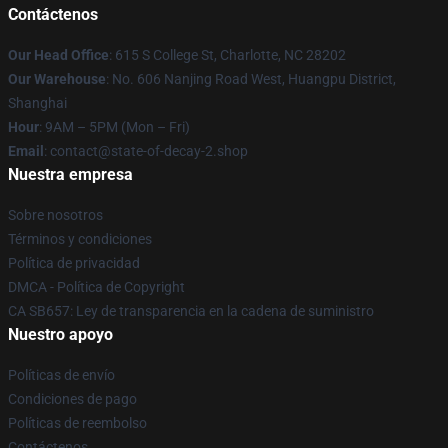
Contáctenos
Our Head Office
: 615 S College St, Charlotte, NC 28202
Our Warehouse
: No. 606 Nanjing Road West, Huangpu District,
Shanghai
Hour
: 9AM – 5PM (Mon – Fri)
Email
: contact@state-of-decay-2.shop
Nuestra empresa
Sobre nosotros
Términos y condiciones
Política de privacidad
DMCA - Política de Copyright
CA SB657: Ley de transparencia en la cadena de suministro
Nuestro apoyo
Políticas de envío
Condiciones de pago
Políticas de reembolso
Contáctenos