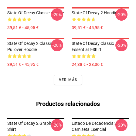
State Of Decay Classic Hoodie
State Of Decay 2 Hoodie
-20%
-20%
39,51 € - 45,95 €
39,51 € - 45,95 €
State Of Decay 2 Classic
State Of Decay Classic
-20%
-20%
Pullover Hoodie
Essential T-Shirt
39,51 € - 45,95 €
24,38 € - 28,06 €
VER MÁS
Productos relacionados
State Of Decay 2 Graphic T-
Estado De Decadencia 2
-20%
-20%
Shirt
Camiseta Esencial