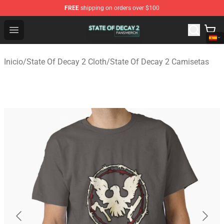
FREE
shipping on orders over $100
State Of Decay 2 Shop - Official State Of Decay 2 Merch
Open menu
Inicio
/
State Of Decay 2 Cloth
/
State Of Decay 2 Camisetas