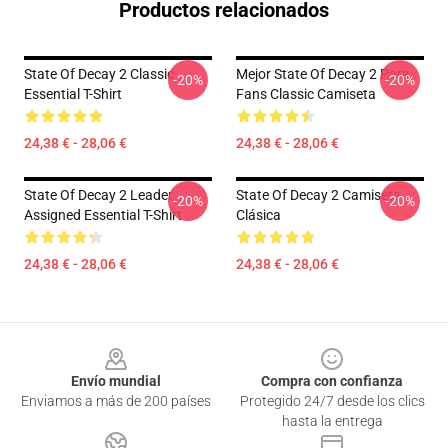
Productos relacionados
State Of Decay 2 Classic
Mejor State Of Decay 2 Para
-20%
-20%
Essential T-Shirt
Fans Classic Camiseta
24,38 € - 28,06 €
24,38 € - 28,06 €
State Of Decay 2 Leader
State Of Decay 2 Camiseta
-20%
-20%
Assigned Essential T-Shirt
Clásica
24,38 € - 28,06 €
24,38 € - 28,06 €
Footer
Envío mundial
Compra con confianza
Enviamos a más de 200 países
Protegido 24/7 desde los clics
hasta la entrega