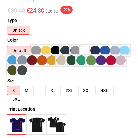
€30.48
€24.38
-20%
$26.50
Type
Unisex
Color
Default
Size
S
M
L
XL
2XL
3XL
4XL
5XL
Print Location