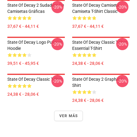
State Of Decay 2 Sudadera De
State Of Decay Camiseta
-20%
-20%
Camisetas Gráficas
Camiseta T-Shirt Classic
37,67 € - 44,11 €
37,67 € - 44,11 €
State Of Decay Logo Pullover
State Of Decay Classic T-Shirt
-20%
-20%
Hoodie
Essential T-Shirt
39,51 € - 45,95 €
24,38 € - 28,06 €
State Of Decay Classic T-Shirt
State Of Decay 2 Graphic T-
-20%
-20%
Shirt
24,38 € - 28,06 €
24,38 € - 28,06 €
VER MÁS