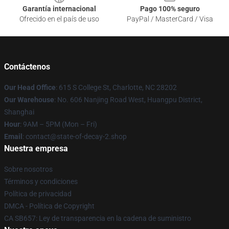
Garantía internacional
Pago 100% seguro
Ofrecido en el país de uso
PayPal / MasterCard / Visa
Contáctenos
Our Head Office
: 615 S College St, Charlotte, NC 28202
Our Warehouse
: No. 606 Nanjing Road West, Huangpu District,
Shanghai
Hour
: 9AM – 5PM (Mon – Fri)
Email
: contact@state-of-decay-2.shop
Nuestra empresa
Sobre nosotros
Términos y condiciones
Política de privacidad
DMCA - Política de Copyright
CA SB657: Ley de transparencia en la cadena de suministro