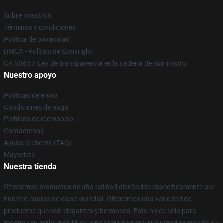
Sobre nosotros
Términos y condiciones
Política de privacidad
DMCA - Política de Copyright
CA SB657: Ley de transparencia en la cadena de suministro
Nuestro apoyo
Políticas de envío
Condiciones de pago
Políticas de reembolso
Contáctenos
Ayuda al cliente (FAQ)
Mayorista
Nuestra tienda
Ofrecemos productos de alta calidad diseñados específicamente por
nuestro equipo de clase mundial. Ofrecemos una variedad de
productos que son elegantes y hermosos. Esto no es sólo para
mostrar su estilo individual, sino también para que usted comparta su