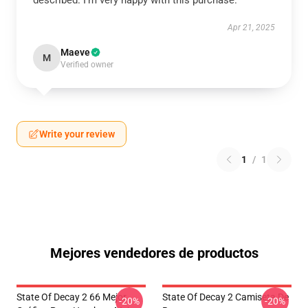
described. I’m very happy with this purchase.
Apr 21, 2025
Maeve
M
Verified owner
Write your review
1
/
1
Mejores vendedores de productos
State Of Decay 2 66 Mejor
State Of Decay 2 Camiseta De
-20%
-20%