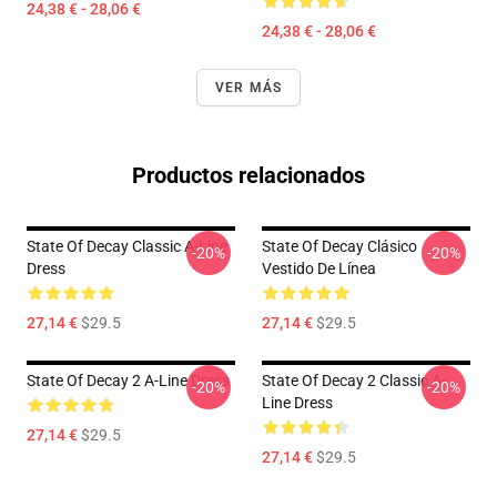
24,38 € - 28,06 €
24,38 € - 28,06 €
VER MÁS
Productos relacionados
State Of Decay Classic A-Line
State Of Decay Clásico
-20%
-20%
Dress
Vestido De Línea
27,14 €
$29.5
27,14 €
$29.5
State Of Decay 2 A-Line Dress
State Of Decay 2 Classic A-
-20%
-20%
Line Dress
27,14 €
$29.5
27,14 €
$29.5