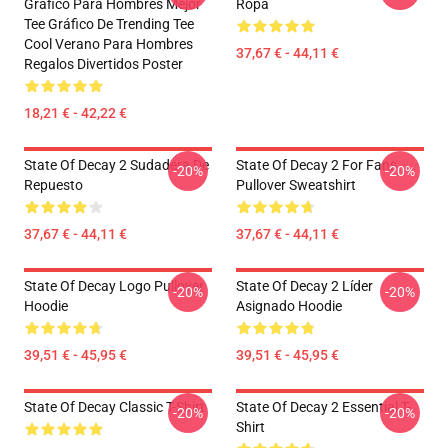
Gráfico Para Hombres Mejor
Ropa
Tee Gráfico De Trending Tee
Cool Verano Para Hombres
37,67 € - 44,11 €
Regalos Divertidos Poster
18,21 € - 42,22 €
State Of Decay 2 Sudadera De
State Of Decay 2 For Fans
-20%
-20%
Repuesto
Pullover Sweatshirt
37,67 € - 44,11 €
37,67 € - 44,11 €
State Of Decay Logo Pullover
State Of Decay 2 Líder
-20%
-20%
Hoodie
Asignado Hoodie
39,51 € - 45,95 €
39,51 € - 45,95 €
State Of Decay Classic T-Shirt
State Of Decay 2 Essential T-
-20%
-20%
Shirt