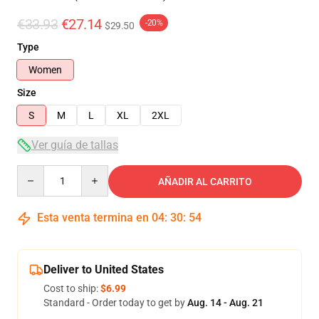
€33.93
€27.14
-20%
$29.50
Type
Women
Size
S
M
L
XL
2XL
Ver guía de tallas
Quantity
AÑADIR AL CARRITO
Esta venta termina en
04
:
30
:
54
Deliver to United States
Cost to ship:
$6.99
Standard - Order today to get by
Aug. 14 - Aug. 21