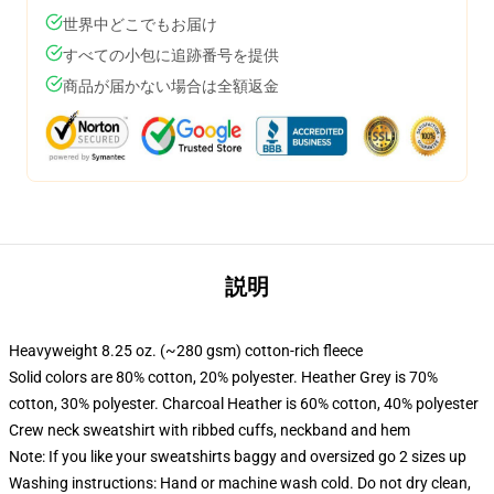
世界中どこでもお届け
すべての小包に追跡番号を提供
商品が届かない場合は全額返金
説明
Heavyweight 8.25 oz. (~280 gsm) cotton-rich fleece
Solid colors are 80% cotton, 20% polyester. Heather Grey is 70%
cotton, 30% polyester. Charcoal Heather is 60% cotton, 40% polyester
Crew neck sweatshirt with ribbed cuffs, neckband and hem
Note: If you like your sweatshirts baggy and oversized go 2 sizes up
Washing instructions: Hand or machine wash cold. Do not dry clean,