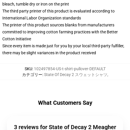
bleach, tumble dry or iron on the print
The third party printer of this product is evaluated according to
International Labor Organization standards
The printer of this product sources blanks from manufacturers
committed to improving cotton farming practices with the Better
Cotton Initiative
Since every item is made just for you by your local third-party fulfiller,
there may be slight variances in the product received
SKU
:
102497854-US-t-shirt-pullover-DEFAULT
カテゴリー
:
State Of Decay 2 スウェットシャツ
,
What Customers Say
3 reviews for State of Decay 2 Meagher