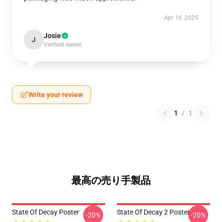
Apr 16, 2025
Josie
J
Verified owner
Write your review
1
/
1
最高の売り手製品
State Of Decay Poster
State Of Decay 2 Poster
-20%
-20%