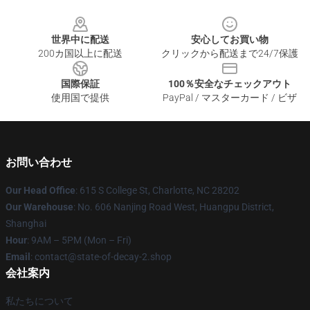
Footer
世界中に配送
安心してお買い物
200カ国以上に配送
クリックから配送まで24/7保護
国際保証
100％安全なチェックアウト
使用国で提供
PayPal / マスターカード / ビザ
お問い合わせ
Our Head Office
: 615 S College St, Charlotte, NC 28202
Our Warehouse
: No. 606 Nanjing Road West, Huangpu District,
Shanghai
Hour
: 9AM – 5PM (Mon – Fri)
Email
: contact@state-of-decay-2.shop
会社案内
私たちについて