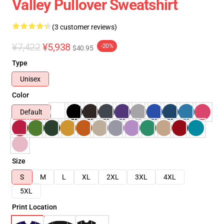
Valley Pullover Sweatshirt
(3 customer reviews)
¥7,422
¥5,938
-20%
$40.95
Type
Unisex
Color
Default
Size
S
M
L
XL
2XL
3XL
4XL
5XL
Print Location