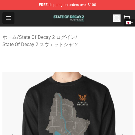
FREE
shipping on orders over $100
State Of Decay 2 Shop - Official State Of Decay 2 Merch
Open menu
ホーム
/
State Of Decay 2 ログイン
/
State Of Decay 2 スウェットシャツ