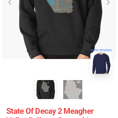
blank template
State Of Decay 2 Meagher