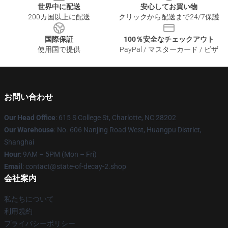
世界中に配送
安心してお買い物
200カ国以上に配送
クリックから配送まで24/7保護
国際保証
100％安全なチェックアウト
使用国で提供
PayPal / マスターカード / ビザ
お問い合わせ
Our Head Office
: 615 S College St, Charlotte, NC 28202
Our Warehouse
: No. 606 Nanjing Road West, Huangpu District,
Shanghai
Hour
: 9AM – 5PM (Mon – Fri)
Email
: contact@state-of-decay-2.shop
会社案内
私たちについて
利用規約
プライバシーポリシー