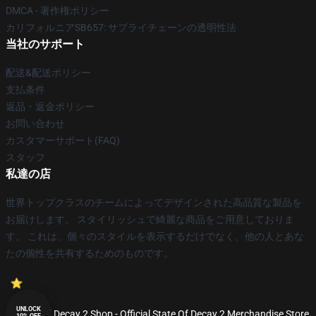
DMCA - 著作権ポリシー
カリフォルニアSB657: サプライチェーンの透明性法
当社のサポート
配送&配送ポリシー
支払条件
返品・返金ポリシー
お問い合わせ
カスタマーサポート(FAQ)
スタッフ
私達の店
世界トップクラスのチームによってデザインされた高品質な製品を
お届けします。 スタイリッシュで綺麗な商品をご用意しておりま
す。 これは、個々のスタイルを表示するだけでなく、他の人とあな
たの個性を共有するためのものです。
UNLOCK
© State Of Decay 2 Shop - Official State Of Decay 2 Merchandise Store
10% OFF