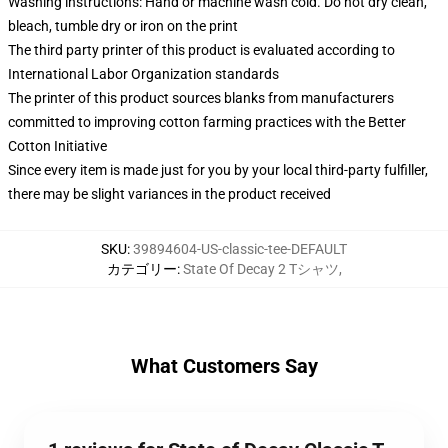
Washing instructions: Hand or machine wash cold. Do not dry clean,
bleach, tumble dry or iron on the print
The third party printer of this product is evaluated according to
International Labor Organization standards
The printer of this product sources blanks from manufacturers
committed to improving cotton farming practices with the Better
Cotton Initiative
Since every item is made just for you by your local third-party fulfiller,
there may be slight variances in the product received
SKU
:
39894604-US-classic-tee-DEFAULT
カテゴリー
:
State Of Decay 2 Tシャツ
,
What Customers Say