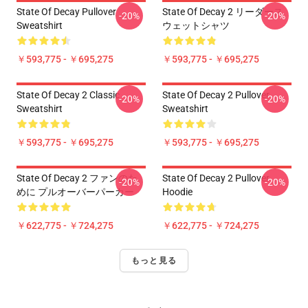
State Of Decay Pullover
State Of Decay 2 リーダース
-20%
-20%
Sweatshirt
ウェットシャツ
￥593,775 - ￥695,275
￥593,775 - ￥695,275
State Of Decay 2 Classic
State Of Decay 2 Pullover
-20%
-20%
Sweatshirt
Sweatshirt
￥593,775 - ￥695,275
￥593,775 - ￥695,275
State Of Decay 2 ファンのた
State Of Decay 2 Pullover
-20%
-20%
めに プルオーバーパーカー
Hoodie
￥622,775 - ￥724,275
￥622,775 - ￥724,275
もっと見る