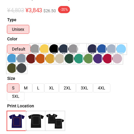
¥4,803
¥3,843
-20%
$26.50
Type
Unisex
Color
Default
Size
S
M
L
XL
2XL
3XL
4XL
5XL
Print Location