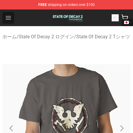
FREE
shipping on orders over $100
State Of Decay 2 Shop - Official State Of Decay 2 Merch
Open menu
ホーム
/
State Of Decay 2 ログイン
/
State Of Decay 2 Tシャツ