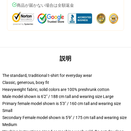
商品が届かない場合は全額返金
説明
The standard, traditional t-shirt for everyday wear
Classic, generous, boxy fit
Heavyweight fabric, solid colors are 100% preshrunk cotton
Male model shown is 6'2" / 188 cm tall and wearing size Large
Primary female model shown is 5'3" / 160 cm tall and wearing size
Small
Secondary Female model shown is 5'9" / 175 cm tall and wearing size
Medium