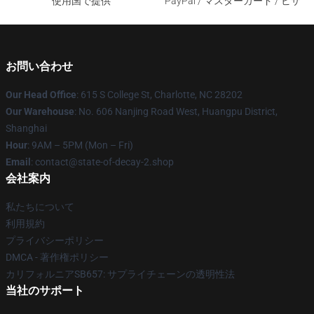
使用国で提供
PayPal / マスターカード / ビザ
お問い合わせ
Our Head Office
: 615 S College St, Charlotte, NC 28202
Our Warehouse
: No. 606 Nanjing Road West, Huangpu District,
Shanghai
Hour
: 9AM – 5PM (Mon – Fri)
Email
: contact@state-of-decay-2.shop
会社案内
私たちについて
利用規約
プライバシーポリシー
DMCA - 著作権ポリシー
カリフォルニアSB657: サプライチェーンの透明性法
当社のサポート