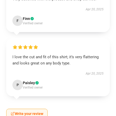
Apr 20, 2025
Finn
F
Verified owner
I love the cut and fit of this shirt; it’s very flattering
and looks great on any body type.
Apr 20, 2025
Paisley
P
Verified owner
Write your review