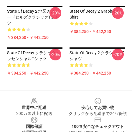
State Of Decay 2 地図カスケ
State Of Decay 2 Graphic T-
-20%
-20%
ードヒルズクラシックTシャ
Shirt
ツ
￥384,250 - ￥442,250
￥384,250 - ￥442,250
State Of Decay クラシックエ
State Of Decay 2 クラシックT
-20%
-20%
ッセンシャルTシャツ
シャツ
￥384,250 - ￥442,250
￥384,250 - ￥442,250
Footer
世界中に配送
安心してお買い物
200カ国以上に配送
クリックから配送まで24/7保護
国際保証
100％安全なチェックアウト