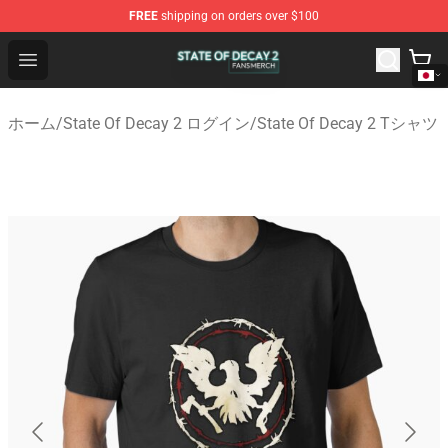
FREE
shipping on orders over $100
State Of Decay 2 Shop - Official State Of Decay 2 Merch
Open menu
ホーム
/
State Of Decay 2 ログイン
/
State Of Decay 2 Tシャツ