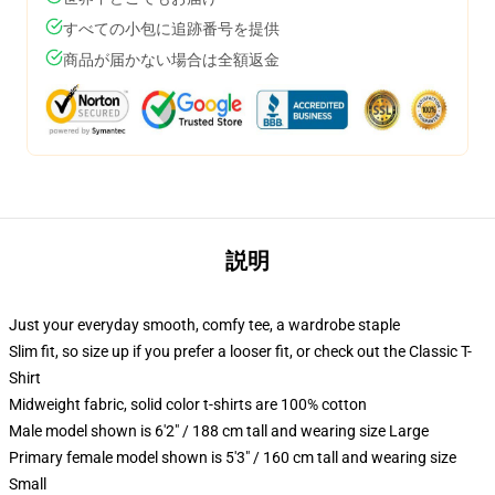
すべての小包に追跡番号を提供
商品が届かない場合は全額返金
説明
Just your everyday smooth, comfy tee, a wardrobe staple
Slim fit, so size up if you prefer a looser fit, or check out the Classic T-
Shirt
Midweight fabric, solid color t-shirts are 100% cotton
Male model shown is 6'2" / 188 cm tall and wearing size Large
Primary female model shown is 5'3" / 160 cm tall and wearing size
Small