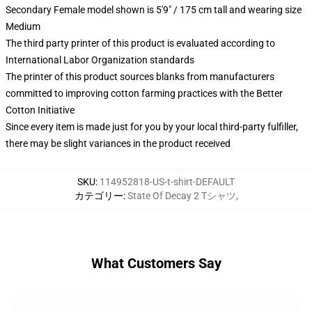
Secondary Female model shown is 5'9" / 175 cm tall and wearing size
Medium
The third party printer of this product is evaluated according to
International Labor Organization standards
The printer of this product sources blanks from manufacturers
committed to improving cotton farming practices with the Better
Cotton Initiative
Since every item is made just for you by your local third-party fulfiller,
there may be slight variances in the product received
SKU
:
114952818-US-t-shirt-DEFAULT
カテゴリー
:
State Of Decay 2 Tシャツ
,
What Customers Say