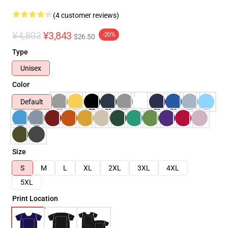
(4 customer reviews)
¥4,803
¥3,843
-20%
$26.50
Type
Unisex
Color
Default
Size
S
M
L
XL
2XL
3XL
4XL
5XL
Print Location