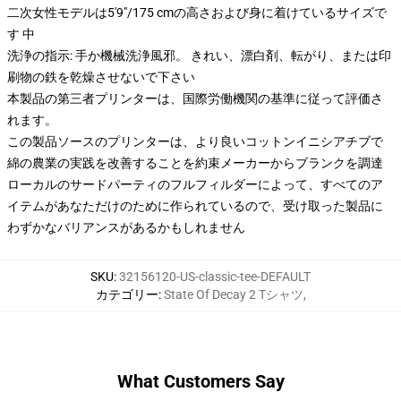
二次女性モデルは5'9"/175 cmの高さおよび身に着けているサイズで
す 中
洗浄の指示: 手か機械洗浄風邪。 きれい、漂白剤、転がり、または印
刷物の鉄を乾燥させないで下さい
本製品の第三者プリンターは、国際労働機関の基準に従って評価さ
れます。
この製品ソースのプリンターは、より良いコットンイニシアチブで
綿の農業の実践を改善することを約束メーカーからブランクを調達
ローカルのサードパーティのフルフィルダーによって、すべてのア
イテムがあなただけのために作られているので、受け取った製品に
わずかなバリアンスがあるかもしれません
SKU
:
32156120-US-classic-tee-DEFAULT
カテゴリー
:
State Of Decay 2 Tシャツ
,
What Customers Say