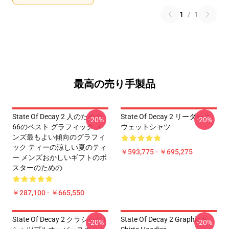
1
/
1
最高の売り手製品
State Of Decay 2 人のための
State Of Decay 2 リーダース
-20%
-20%
66のベスト グラフィック メ
ウェットシャツ
ンズ最もよい傾向のグラフィ
ック ティーの涼しい夏のティ
￥593,775 - ￥695,275
ー メンズおかしいギフトのポ
スターのための
￥287,100 - ￥665,550
State Of Decay 2 クラシックT
State Of Decay 2 Graphic T-
-20%
-20%