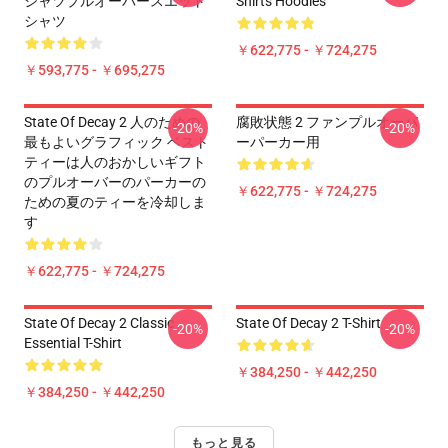
シャツプルオーバースエット
Shirts Hoodies
シャツ
￥622,775 - ￥724,275
￥593,775 - ￥695,275
State Of Decay 2 人のための
腐敗状態 2 ファンプルオーバ
-20%
-20%
最もよいグラフィック ベスト
ーパーカー用
ティーは人のおかしいギフト
のプルオーバーのパーカーの
￥622,775 - ￥724,275
ための夏のティーを冷却しま
す
￥622,775 - ￥724,275
State Of Decay 2 Classic
State Of Decay 2 T-Shirt
-20%
-20%
Essential T-Shirt
￥384,250 - ￥442,250
￥384,250 - ￥442,250
もっと見る