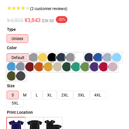
(2 customer reviews)
¥4,803
¥3,843
-20%
$26.50
Type
Unisex
Color
Default
Size
S
M
L
XL
2XL
3XL
4XL
5XL
Print Location