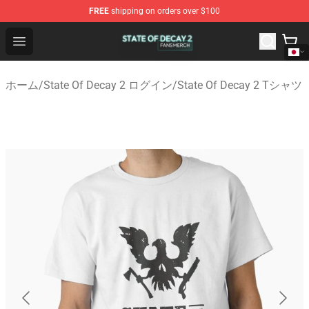
FREE
shipping on orders over $100
State Of Decay 2 Shop - Official State Of Decay 2 Merch
Open menu
ホーム
/
State Of Decay 2 ログイン
/
State Of Decay 2 Tシャツ