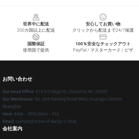
Footer
世界中に配送
安心してお買い物
200カ国以上に配送
クリックから配送まで24/7保護
国際保証
100％安全なチェックアウト
使用国で提供
PayPal / マスターカード / ビザ
お問い合わせ
Our Head Office
: 615 S College St, Charlotte, NC 28202
Our Warehouse
: No. 606 Nanjing Road West, Huangpu District,
Shanghai
Hour
: 9AM – 5PM (Mon – Fri)
Email
: contact@state-of-decay-2.shop
会社案内