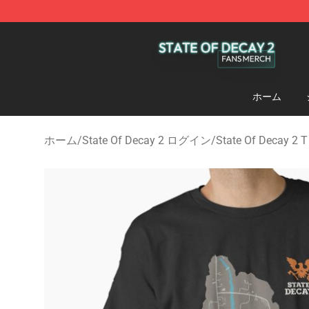
State Of Decay 2 Shop - Official State Of Decay 2 Mer
ホーム
ホーム
/
State Of Decay 2 ログイン
/
State Of Decay 