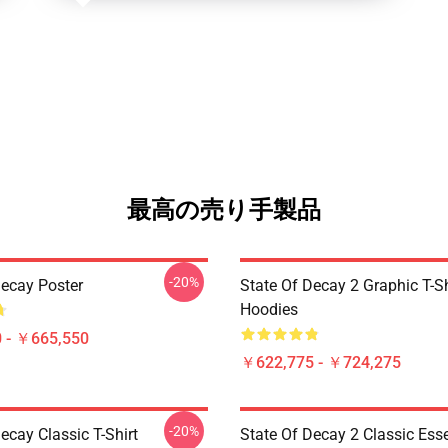
最高の売り手製品
-20%
Decay Poster
State Of Decay 2 Graphic T-Sh
Hoodies
 - ￥665,550
￥622,775 - ￥724,275
-20%
ecay Classic T-Shirt
State Of Decay 2 Classic Esse