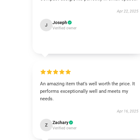
Apr 22, 2025
Joseph
J
Verified owner
An amazing item that’s well worth the price. It
performs exceptionally well and meets my
needs.
Apr 16, 2025
Zachary
Z
Verified owner