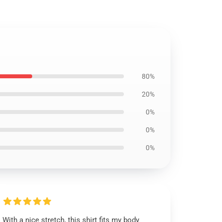
80%
20%
0%
0%
0%
With a nice stretch, this shirt fits my body