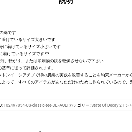
説明
kの綿です
び身に着けているサイズ大きいです
および身に着けているサイズ小さいです
び身に着けているサイズです 中
漂白剤、転がり、または印刷物の鉄を乾燥させないで下さい
の基準に従って評価されます。
ットンイニシアチブで綿の農業の実践を改善することを約束メーカーか
によって、すべてのアイテムがあなただけのために作られているので、
U
:
102497854-US-classic-tee-DEFAULT
カテゴリー
:
State Of Decay 2 T