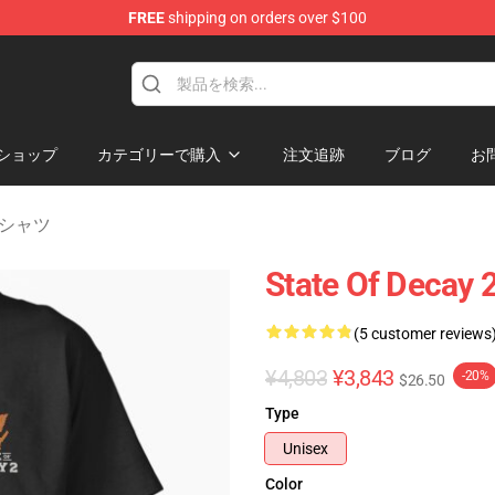
FREE
shipping on orders over $100
chandise Store
ショップ
カテゴリーで購入
注文追跡
ブログ
お
2 Tシャツ
State Of D
(5 customer reviews
¥4,803
¥3,843
-20%
$26.50
Type
Unisex
Color