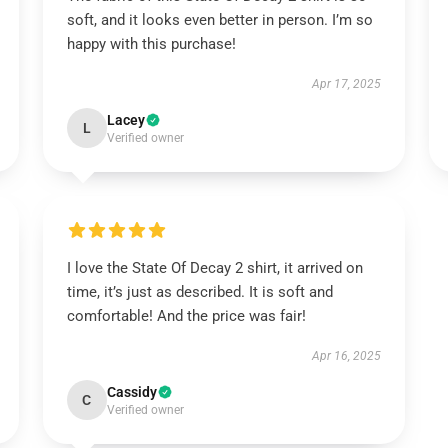
soft, and it looks even better in person. I’m so
happy with this purchase!
Apr 17, 2025
Lacey
L
Verified owner
I love the State Of Decay 2 shirt, it arrived on
time, it’s just as described. It is soft and
comfortable! And the price was fair!
Apr 16, 2025
Cassidy
C
Verified owner