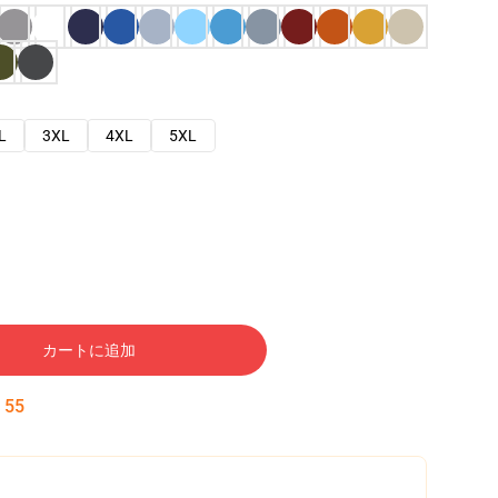
L
3XL
4XL
5XL
カートに追加
:
54