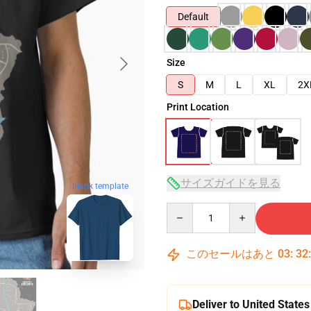
Default
Size
S
M
L
XL
2X
Print Location
サイズガイドを見る
blank template
Quantity
このセールはあと
03
:
32
Deliver to United States