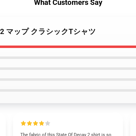
What Customers Say
f Decay 2 マップ クラシックTシャツ
The fabric of this State Of Decay 2 shirt is so