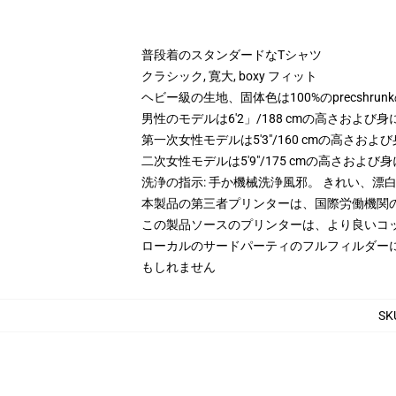
普段着のスタンダードなTシャツ
クラシック, 寛大, boxy フィット
ヘビー級の生地、固体色は100%のprecshrun
男性のモデルは6'2」/188 cmの高さおよ
第一次女性モデルは5'3"/160 cmの高さ
二次女性モデルは5'9"/175 cmの高さおよ
洗浄の指示: 手か機械洗浄風邪。 きれい、
本製品の第三者プリンターは、国際労働機関
この製品ソースのプリンターは、より良いコ
ローカルのサードパーティのフルフィルダー
もしれません
SK