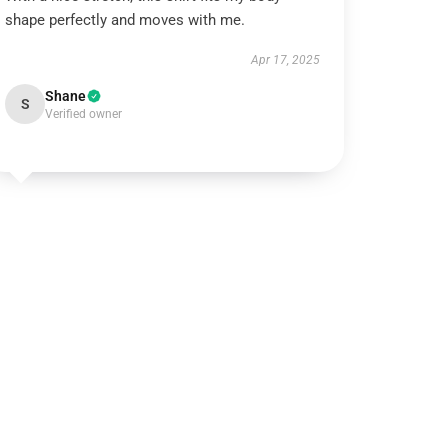
shape perfectly and moves with me.
Apr 17, 2025
Shane
S
Verified owner