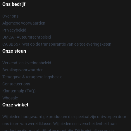
Ons bedrijf
Over ons
Algemene voorwaarden
Privacybeleid
DMCA - Auteursrechtbeleid
CA SB657: Wet op de transparantie van de toeleveringsketen
Onze steun
Verzend- en leveringsbeleid
Betalingsvoorwaarden
Teruggave & terugbetalingsbeleid
Contacteer ons
Klantenhulp (FAQ)
Whosale
Onze winkel
Wij bieden hoogwaardige producten die speciaal zijn ontworpen door
ons team van wereldklasse. Wij bieden een verscheidenheid aan
producten die zowel stijlvol en mooi zijn. Dit is niet alleen om je