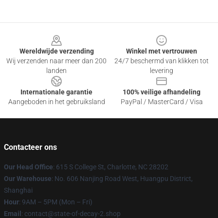
Footer
Wereldwijde verzending
Winkel met vertrouwen
Wij verzenden naar meer dan 200
24/7 beschermd van klikken tot
landen
levering
Internationale garantie
100% veilige afhandeling
Aangeboden in het gebruiksland
PayPal / MasterCard / Visa
Contacteer ons
Our Head Office
: 615 S College St, Charlotte, NC 28202
Our Warehouse
: No. 606 Nanjing Road West, Huangpu District,
Shanghai
Hour
: 9AM – 5PM (Mon – Fri)
Email
: contact@state-of-decay-2.shop