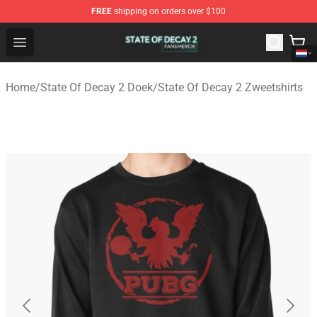
FREE
shipping on orders over $100
State Of Decay 2 Shop - Official State Of Decay 2 Merch
Open menu
Home
/
State Of Decay 2 Doek
/
State Of Decay 2 Zweetshirts