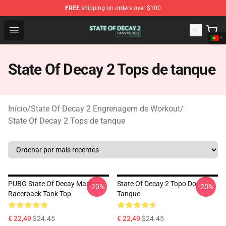
FREE
shipping on orders over $100
State Of Decay 2 Shop - Official State Of Decay 2 Merch
Open menu
State Of Decay 2 Tops de tanque
Início
/
State Of Decay 2 Engrenagem de Workout
/
State Of Decay 2 Tops de tanque
PUBG State Of Decay Mashup
State Of Decay 2 Topo Do
-20%
-20%
Racerback Tank Top
Tanque
€ 22,49
$24.45
€ 22,49
$24.45