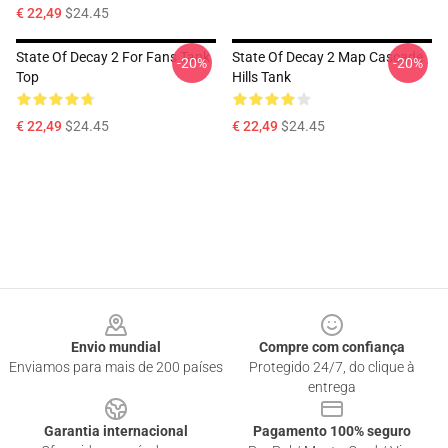
€ 22,49
$24.45
State Of Decay 2 For Fans Tank
State Of Decay 2 Map Cascade
-20%
-20%
Top
Hills Tank
€ 22,49
$24.45
€ 22,49
$24.45
Footer
Envio mundial
Compre com confiança
Enviamos para mais de 200 países
Protegido 24/7, do clique à
entrega
Garantia internacional
Pagamento 100% seguro