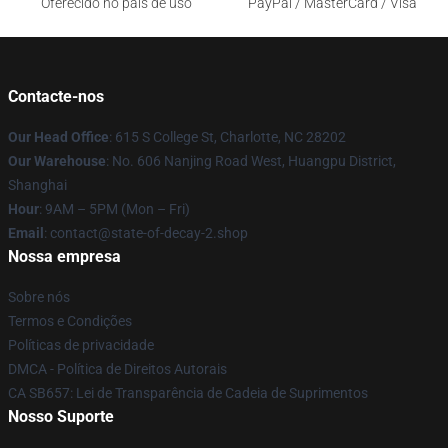
Oferecido no país de uso
PayPal / MasterCard / Visa
Contacte-nos
Our Head Office
: 615 S College St, Charlotte, NC 28202
Our Warehouse
: No. 606 Nanjing Road West, Huangpu District,
Shanghai
Hour
: 9AM – 5PM (Mon – Fri)
Email
: contact@state-of-decay-2.shop
Nossa empresa
Sobre nós
Termos e Condições
Políticas de privacidade
DMCA - Política de Direitos Autorais
CA SB657: Lei de Transparência de Cadeia de Suprimentos
Nosso Suporte