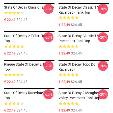
State Of Decay Classic Tank Top
State Of Decay Classic T Shirt
-20%
-20%
Racerback Tank Top
€ 22,49
$24.45
€ 22,49
$24.45
State Of Decay 2 T-Shirt Tank
State Of Decay Classic T-Shirt
-20%
-20%
Top
Racerback Tank Top
€ 22,49
$24.45
€ 22,49
$24.45
Plague State Of Decay 2 Tank
State Of Decay Topo Do Tanque
-20%
-20%
Top
Racerback
€ 22,49
$24.45
€ 22,49
$24.45
State Of Decay Racerback Tank
State Of Decay 2 Meagher
-20%
-20%
Top
Valley Racerback Tank Top
€ 22,49
$24.45
€ 22,49
$24.45