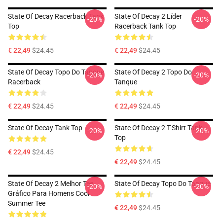
State Of Decay Racerback Tank
State Of Decay 2 Líder
-20%
-20%
Top
Racerback Tank Top
€ 22,49
$24.45
€ 22,49
$24.45
State Of Decay Topo Do Tanque
State Of Decay 2 Topo Do
-20%
-20%
Racerback
Tanque
€ 22,49
$24.45
€ 22,49
$24.45
State Of Decay Tank Top
State Of Decay 2 T-Shirt Tank
-20%
-20%
Top
€ 22,49
$24.45
€ 22,49
$24.45
State Of Decay 2 Melhor Tee
State Of Decay Topo Do Tanque
-20%
-20%
Gráfico Para Homens Cool
Summer Tee
€ 22,49
$24.45