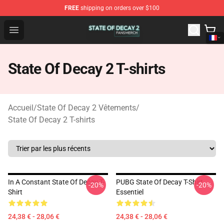
FREE
shipping on orders over $100
State Of Decay 2 Shop - Official State Of Decay 2 Merch
Open menu
State Of Decay 2 T-shirts
Accueil
/
State Of Decay 2 Vêtements
/
State Of Decay 2 T-shirts
In A Constant State Of Decay T-
PUBG State Of Decay T-Shirt
-20%
-20%
Shirt
Essentiel
24,38 € - 28,06 €
24,38 € - 28,06 €