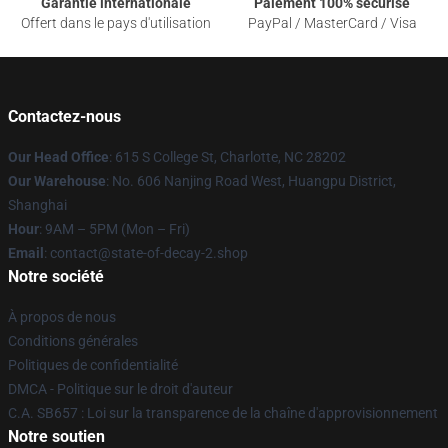
Garantie internationale
Paiement 100% sécurisé
Offert dans le pays d'utilisation
PayPal / MasterCard / Visa
Contactez-nous
Our Head Office
: 615 S College St, Charlotte, NC 28202
Our Warehouse
: No. 606 Nanjing Road West, Huangpu District,
Shanghai
Hour
: 9AM – 5PM (Mon – Fri)
Email
: contact@state-of-decay-2.shop
Notre société
À propos de nous
Conditions générales
Politiques de confidentialité
DMCA - Politique sur le droit d'auteur
C.A. SB657 : Loi sur la transparence de la chaîne d'approvisionnement
Notre soutien