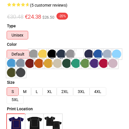
(5 customer reviews)
€30.48
€24.38
-20%
$26.50
Type
Unisex
Color
Default
Size
S
M
L
XL
2XL
3XL
4XL
5XL
Print Location