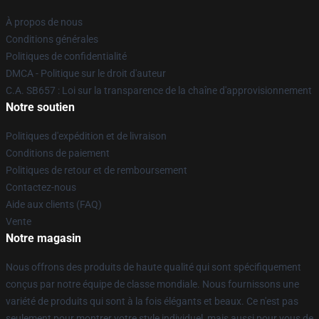
À propos de nous
Conditions générales
Politiques de confidentialité
DMCA - Politique sur le droit d'auteur
C.A. SB657 : Loi sur la transparence de la chaîne d'approvisionnement
Notre soutien
Politiques d'expédition et de livraison
Conditions de paiement
Politiques de retour et de remboursement
Contactez-nous
Aide aux clients (FAQ)
Vente
Notre magasin
Nous offrons des produits de haute qualité qui sont spécifiquement
conçus par notre équipe de classe mondiale. Nous fournissons une
variété de produits qui sont à la fois élégants et beaux. Ce n'est pas
seulement pour montrer votre style individuel, mais aussi pour vous de