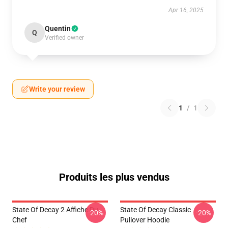
Apr 16, 2025
Quentin
Q
Verified owner
Write your review
1
/
1
Produits les plus vendus
State Of Decay 2 Affiche Du
State Of Decay Classic
-20%
-20%
Chef
Pullover Hoodie