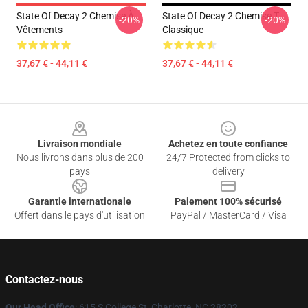
State Of Decay 2 Chemise À
State Of Decay 2 Chemise T
-20%
-20%
Vêtements
Classique
37,67 € - 44,11 €
37,67 € - 44,11 €
Footer
Livraison mondiale
Achetez en toute confiance
Nous livrons dans plus de 200
24/7 Protected from clicks to
pays
delivery
Garantie internationale
Paiement 100% sécurisé
Offert dans le pays d'utilisation
PayPal / MasterCard / Visa
Contactez-nous
Our Head Office
: 615 S College St, Charlotte, NC 28202