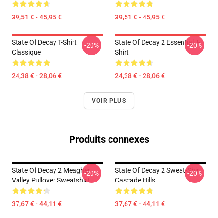
39,51 € - 45,95 €
39,51 € - 45,95 €
State Of Decay T-Shirt
State Of Decay 2 Essential T-
-20%
-20%
Classique
Shirt
24,38 € - 28,06 €
24,38 € - 28,06 €
VOIR PLUS
Produits connexes
State Of Decay 2 Meagher
State Of Decay 2 Sweat-Shirt
-20%
-20%
Valley Pullover Sweatshirt
Cascade Hills
37,67 € - 44,11 €
37,67 € - 44,11 €