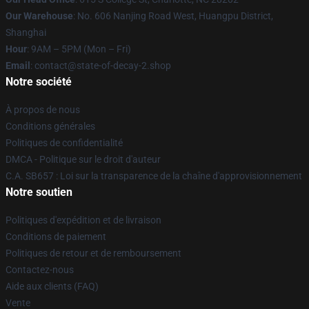
Our Warehouse
: No. 606 Nanjing Road West, Huangpu District,
Shanghai
Hour
: 9AM – 5PM (Mon – Fri)
Email
: contact@state-of-decay-2.shop
Notre société
À propos de nous
Conditions générales
Politiques de confidentialité
DMCA - Politique sur le droit d'auteur
C.A. SB657 : Loi sur la transparence de la chaîne d'approvisionnement
Notre soutien
Politiques d'expédition et de livraison
Conditions de paiement
Politiques de retour et de remboursement
Contactez-nous
Aide aux clients (FAQ)
Vente