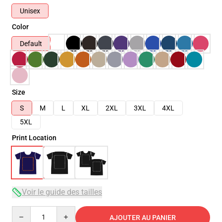
Unisex
Color
Default
Size
S
M
L
XL
2XL
3XL
4XL
5XL
Print Location
Voir le guide des tailles
Quantity
AJOUTER AU PANIER