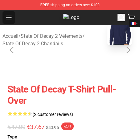
FREE
shipping on orders over $100
Open menu
State Of Decay 2 Shop - Official S
blank template
Accueil
/
State Of Decay 2 Vêtements
/
State Of Decay 2 Chandails
State Of Decay T-Shirt Pull-
Over
(2 customer reviews)
€47.09
€37.67
-20%
$40.95
Type