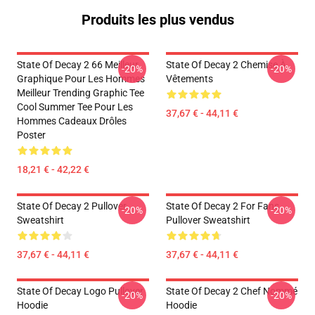
Produits les plus vendus
State Of Decay 2 66 Meilleur
State Of Decay 2 Chemise À
-20%
-20%
Graphique Pour Les Hommes
Vêtements
Meilleur Trending Graphic Tee
Cool Summer Tee Pour Les
37,67 € - 44,11 €
Hommes Cadeaux Drôles
Poster
18,21 € - 42,22 €
State Of Decay 2 Pullover
State Of Decay 2 For Fans
-20%
-20%
Sweatshirt
Pullover Sweatshirt
37,67 € - 44,11 €
37,67 € - 44,11 €
State Of Decay Logo Pullover
State Of Decay 2 Chef Nommé
-20%
-20%
Hoodie
Hoodie