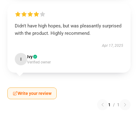
Didn't have high hopes, but was pleasantly surprised
with the product. Highly recommend.
Apr 17, 2025
Ivy
I
Verified owner
Write your review
1
/
1