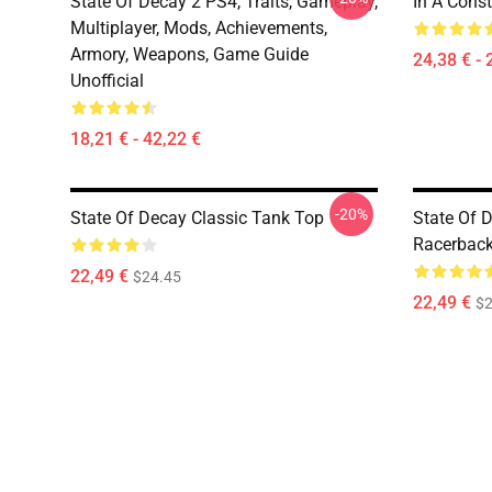
State Of Decay 2 PS4, Traits, Gameplay,
In A Const
Multiplayer, Mods, Achievements,
Armory, Weapons, Game Guide
24,38 € - 
Unofficial
18,21 € - 42,22 €
-20%
State Of Decay Classic Tank Top
State Of D
Racerback
22,49 €
$24.45
22,49 €
$2