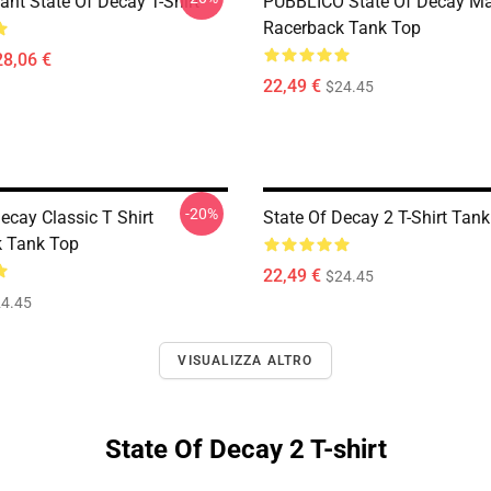
ant State Of Decay T-Shirt
PUBBLICO State Of Decay M
Racerback Tank Top
28,06 €
22,49 €
$24.45
-20%
ecay Classic T Shirt
State Of Decay 2 T-Shirt Tan
 Tank Top
22,49 €
$24.45
4.45
VISUALIZZA ALTRO
State Of Decay 2 T-shirt