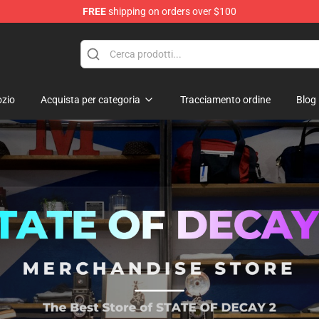
FREE
shipping on orders over $100
chandise Store
zio
Acquista per categoria
Tracciamento ordine
Blog