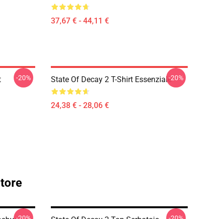
37,67 € - 44,11 €
-20%
-20%
t
State Of Decay 2 T-Shirt Essenziale
24,38 € - 28,06 €
tore
-20%
-20%