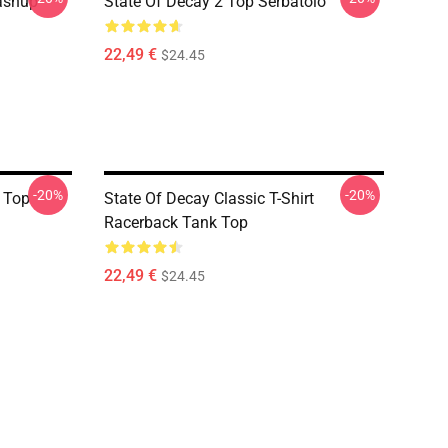
ashup
State Of Decay 2 Top Serbatoio
22,49 €
$24.45
-20%
-20%
k Top
State Of Decay Classic T-Shirt
Racerback Tank Top
22,49 €
$24.45