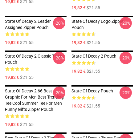
19,82 €
$21.55
19,82 €
$21.55
State Of Decay 2 Leader
State Of Decay Logo Zipper
-20%
-20%
Assigned Zipper Pouch
Pouch
19,82 €
$21.55
19,82 €
$21.55
State Of Decay 2 Classic T-Shirt
State Of Decay 2 Pouch
-20%
-20%
Pouch
19,82 €
$21.55
19,82 €
$21.55
State Of Decay 2 66 Best
State Of Decay Pouch
-20%
-20%
Graphic For Men Best Trending
Tee Cool Summer Tee For Men
19,82 €
$21.55
Funny Gifts Zipper Pouch
19,82 €
$21.55