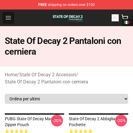
FREE
shipping on orders over $100
State Of Decay 2 Shop - Official State Of Decay 2 Merch
Open menu
State Of Decay 2 Pantaloni con
cerniera
Home
/
State Of Decay 2 Accessori
/
State Of Decay 2 Pantaloni con cerniera
PUBG State Of Decay Mashup
State Of Decay 2 Abbigliamento
-20%
-20%
Zipper Pouch
Pochette