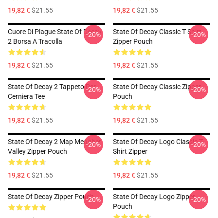
19,82 €
$21.55
19,82 €
$21.55
Cuore Di Plague State Of Decay
State Of Decay Classic T Shirt
-20%
-20%
2 Borsa A Tracolla
Zipper Pouch
19,82 €
$21.55
19,82 €
$21.55
State Of Decay 2 Tappeto Per
State Of Decay Classic Zipper
-20%
-20%
Cerniera Tee
Pouch
19,82 €
$21.55
19,82 €
$21.55
State Of Decay 2 Map Meagher
State Of Decay Logo Classic T-
-20%
-20%
Valley Zipper Pouch
Shirt Zipper
19,82 €
$21.55
19,82 €
$21.55
State Of Decay Zipper Pouch
State Of Decay Logo Zipper
-20%
-20%
Pouch