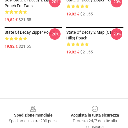
Best State Of Decay 2 Zipper
State Of Decay Zipper Pouch
-20%
-20%
Pouch For Fans
19,82 €
$21.55
19,82 €
$21.55
State Of Decay Zipper Pouch
State Of Decay 2 Map (Cascade
-20%
-20%
Hills) Pouch
19,82 €
$21.55
19,82 €
$21.55
Footer
Spedizione mondiale
Acquista in tutta sicurezza
Spediamo in oltre 200 paesi
Protetto 24/7 dai clic alla
consegna