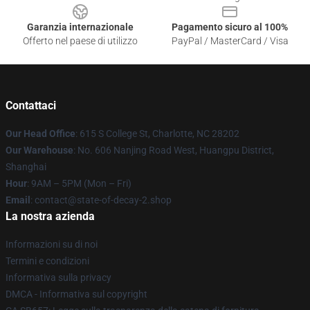
Garanzia internazionale
Pagamento sicuro al 100%
Offerto nel paese di utilizzo
PayPal / MasterCard / Visa
Contattaci
Our Head Office
: 615 S College St, Charlotte, NC 28202
Our Warehouse
: No. 606 Nanjing Road West, Huangpu District,
Shanghai
Hour
: 9AM – 5PM (Mon – Fri)
Email
: contact@state-of-decay-2.shop
La nostra azienda
Informazioni su di noi
Termini e condizioni
Informativa sulla privacy
DMCA - Informativa sul copyright