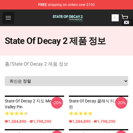
FREE
shipping on orders over $100
State Of Decay 2 Shop - Official State Of Decay 2 Merch
Open menu
State Of Decay 2 제품 정보
홈
/
State Of Decay 2 제품 정보
State Of Decay 2 지도 Meagher
State Of Decay 클래식 티셔츠 핀
-20%
-20%
Valley Pin
핀
₩1,384,890 - ₩1,798,290
₩1,384,890 - ₩1,798,290