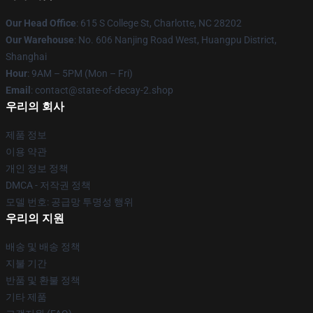
Our Head Office
: 615 S College St, Charlotte, NC 28202
Our Warehouse
: No. 606 Nanjing Road West, Huangpu District,
Shanghai
Hour
: 9AM – 5PM (Mon – Fri)
Email
: contact@state-of-decay-2.shop
우리의 회사
제품 정보
이용 약관
개인 정보 정책
DMCA - 저작권 정책
모델 번호: 공급망 투명성 행위
우리의 지원
배송 및 배송 정책
지불 기간
반품 및 환불 정책
기타 제품