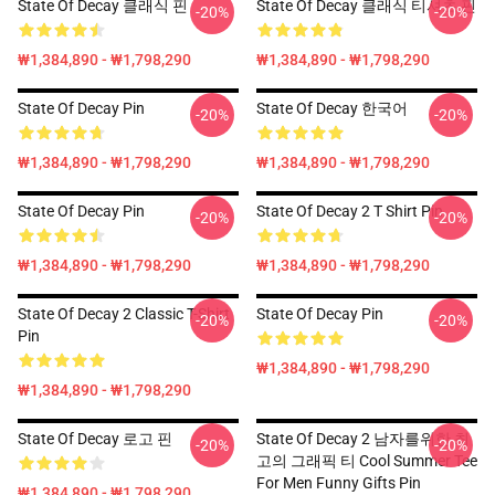
State Of Decay 클래식 핀
State Of Decay 클래식 티셔츠 핀
-20%
-20%
₩1,384,890 - ₩1,798,290
₩1,384,890 - ₩1,798,290
State Of Decay Pin
State Of Decay 한국어
-20%
-20%
₩1,384,890 - ₩1,798,290
₩1,384,890 - ₩1,798,290
State Of Decay Pin
State Of Decay 2 T Shirt Pin
-20%
-20%
₩1,384,890 - ₩1,798,290
₩1,384,890 - ₩1,798,290
State Of Decay 2 Classic T-Shirt
State Of Decay Pin
-20%
-20%
Pin
₩1,384,890 - ₩1,798,290
₩1,384,890 - ₩1,798,290
State Of Decay 로고 핀
State Of Decay 2 남자를위한 최
-20%
-20%
고의 그래픽 티 Cool Summer Tee
For Men Funny Gifts Pin
₩1,384,890 - ₩1,798,290