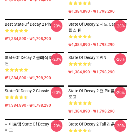
₩1,384,890 - ₩1,798,290
Best State Of Decay 2 Pin
State Of Decay 2 지도 Cascades
-20%
-20%
힐스 핀
₩1,384,890 - ₩1,798,290
₩1,384,890 - ₩1,798,290
State Of Decay 2 클래식 티셔츠
State Of Decay 2 PIN
-20%
-20%
핀
₩1,384,890 - ₩1,798,290
₩1,384,890 - ₩1,798,290
State Of Decay 2 Classic
State Of Decay 2 팬 Pin를 위한
-20%
-20%
로고
₩1,384,890 - ₩1,798,290
₩1,384,890 - ₩1,798,290
사이트맵 State Of Decay 클래식
State Of Decay 2 Tall 진흙
-20%
-20%
머그