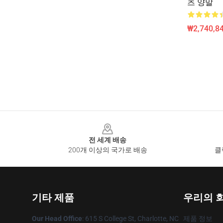
츠 양말
₩2,740,8
Footer
전 세계 배송
200개 이상의 국가로 배송
클
기타 제품
우리의 
Our Head Office
: 615 S College St, Charlotte, NC
제품 정보