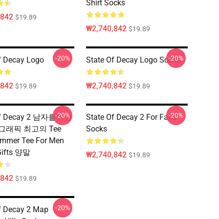
Shirt Socks
,842
$19.89
₩2,740,842
$19.89
-20%
-20%
f Decay Logo
State Of Decay Logo Socks
,842
₩2,740,842
$19.89
$19.89
-20%
-20%
Of Decay 2 남자를위한
State Of Decay 2 For Fans
그래픽 최고의 Tee
Socks
ummer Tee For Men
Gifts 양말
₩2,740,842
$19.89
,842
$19.89
-20%
f Decay 2 Map