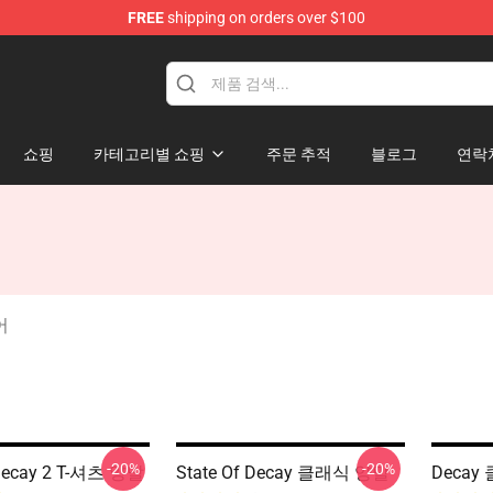
FREE
shipping on orders over $100
chandise Store
쇼핑
카테고리별 쇼핑
주문 추적
블로그
연락
어
-20%
-20%
 Decay 2 T-셔츠 양말
State Of Decay 클래식 양말
Deca