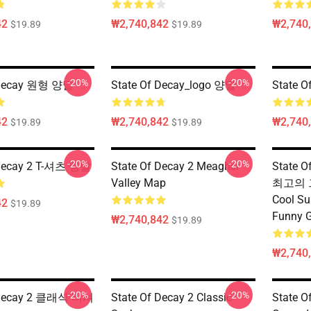
42
₩2,740,842
₩2,740
$19.89
$19.89
-20%
-20%
 Decay 원형 양말
State Of Decay_logo 양말
State O
42
₩2,740,842
₩2,740
$19.89
$19.89
-20%
-20%
 Decay 2 T-셔츠 양말
State Of Decay 2 Meagher
State 
Valley Map
최고의 
Cool S
42
$19.89
Funny 
₩2,740,842
$19.89
₩2,740
-20%
-20%
 Decay 2 클래식 티셔
State Of Decay 2 Classic
State O