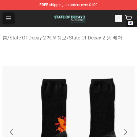
FREE
shipping on orders over $100
State Of Decay 2 Shop - Official State Of Decay 2 Merch
Open menu
홈
/
State Of Decay 2 제품정보
/
State Of Decay 2 뚱 베어