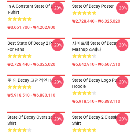
In A Constant State Of Decay
State Of Decay Poster
-20%
-20%
T-Shirt
₩2,728,440 - ₩6,325,020
₩3,651,700 - ₩4,202,900
Best State Of Decay 2 Poster
사이트맵 State Of Decay
-20%
-20%
For Fans
Mashup 스웨터
₩2,728,440 - ₩6,325,020
₩5,642,910 - ₩6,607,510
주 의 Decay 고전적인 Hoodie
State Of Decay Logo Pullover
-20%
-20%
Hoodie
₩5,918,510 - ₩6,883,110
₩5,918,510 - ₩6,883,110
State Of Decay Oversized T-
State Of Decay 2 Classic T-
-20%
-20%
Shirt
Shirt