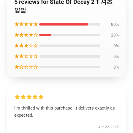
5 reviews for State Of Decay 2 T-셔츠
양말
★★★★★
80%
★★★★☆
20%
★★★☆☆
0%
★★☆☆☆
0%
★☆☆☆☆
0%
I’m thrilled with this purchase; it delivers exactly as
expected.
Apr 22, 2025