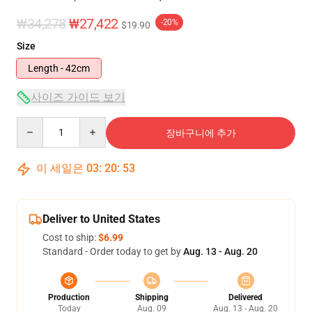
₩34,278
₩27,422
-20%
$19.90
Size
Length - 42cm
사이즈 가이드 보기
Quantity
장바구니에 추가
이 세일은
03
:
20
:
52
Deliver to United States
Cost to ship:
$6.99
Standard - Order today to get by
Aug. 13 - Aug. 20
Production
Shipping
Delivered
Today
Aug. 09
Aug. 13 - Aug. 20