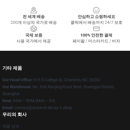
Footer
전 세계 배송
안심하고 쇼핑하세요
200개 이상의 국가로 배송
클릭에서 배송까지 24/7 보호
국제 보증
100% 안전한 결제
사용 국가에서 제공
페이팔 / 마스터카드 / 비자
기타 제품
Our Head Office
: 615 S College St, Charlotte, NC 28202
Our Warehouse
: No. 606 Nanjing Road West, Huangpu District,
Shanghai
Hour
: 9AM – 5PM (Mon – Fri)
Email
: contact@state-of-decay-2.shop
우리의 회사
제품 정보