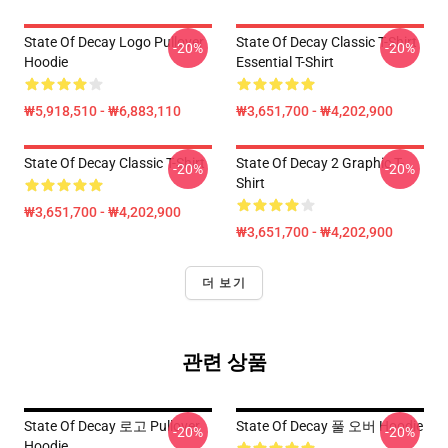
State Of Decay Logo Pullover
State Of Decay Classic T-Shirt
-20%
-20%
Hoodie
Essential T-Shirt
₩5,918,510 - ₩6,883,110
₩3,651,700 - ₩4,202,900
State Of Decay Classic T-Shirt
State Of Decay 2 Graphic T-
-20%
-20%
Shirt
₩3,651,700 - ₩4,202,900
₩3,651,700 - ₩4,202,900
더 보기
관련 상품
State Of Decay 로고 Pullover
State Of Decay 풀 오버 Hoodie
-20%
-20%
Hoodie