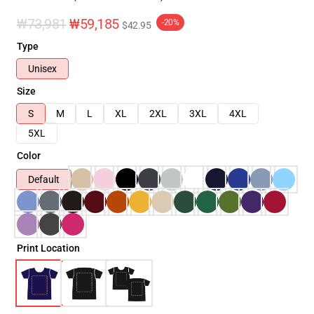
₩73,981
₩59,185
-20%
$42.95
Type
Unisex
Size
S
M
L
XL
2XL
3XL
4XL
5XL
Color
Default
Print Location