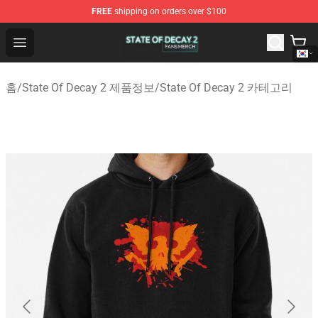
FREE
shipping on orders over $100
State Of Decay 2 Shop - Official State Of Decay 2 Merch
Open menu
홈
/
State Of Decay 2 제품정보
/
State Of Decay 2 카테고리