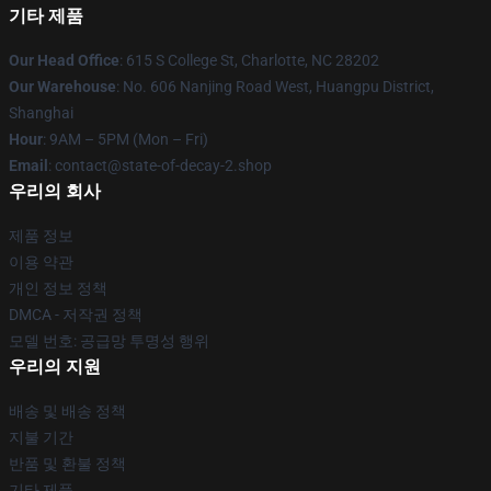
기타 제품
Our Head Office
: 615 S College St, Charlotte, NC 28202
Our Warehouse
: No. 606 Nanjing Road West, Huangpu District,
Shanghai
Hour
: 9AM – 5PM (Mon – Fri)
Email
: contact@state-of-decay-2.shop
우리의 회사
제품 정보
이용 약관
개인 정보 정책
DMCA - 저작권 정책
모델 번호: 공급망 투명성 행위
우리의 지원
배송 및 배송 정책
지불 기간
반품 및 환불 정책
기타 제품