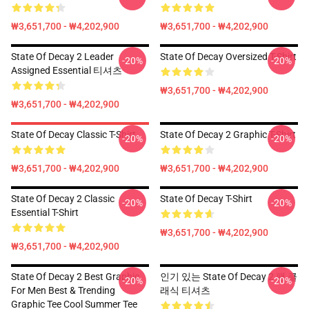
₩3,651,700 - ₩4,202,900
₩3,651,700 - ₩4,202,900
State Of Decay 2 Leader
State Of Decay Oversized T-Shirt
-20%
-20%
Assigned Essential 티셔츠
₩3,651,700 - ₩4,202,900
₩3,651,700 - ₩4,202,900
State Of Decay Classic T-Shirt
State Of Decay 2 Graphic T-Shirt
-20%
-20%
₩3,651,700 - ₩4,202,900
₩3,651,700 - ₩4,202,900
State Of Decay 2 Classic
State Of Decay T-Shirt
-20%
-20%
Essential T-Shirt
₩3,651,700 - ₩4,202,900
₩3,651,700 - ₩4,202,900
State Of Decay 2 Best Graphic
인기 있는 State Of Decay 2 팬 클
-20%
-20%
For Men Best & Trending
래식 티셔츠
Graphic Tee Cool Summer Tee