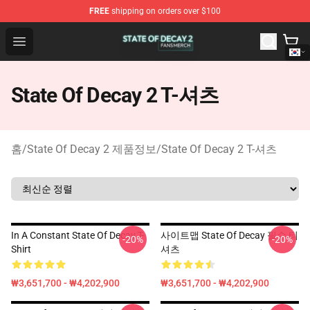
FREE
shipping on orders over $100
State Of Decay 2 Shop - Official State Of Decay 2 Merch
Open menu
State Of Decay 2 T-셔츠
홈
/
State Of Decay 2 제품정보
/
State Of Decay 2 T-셔츠
In A Constant State Of Decay T-
사이트맵 State Of Decay 필수 티
-20%
-20%
Shirt
셔츠
₩3,651,700 - ₩4,202,900
₩3,651,700 - ₩4,202,900