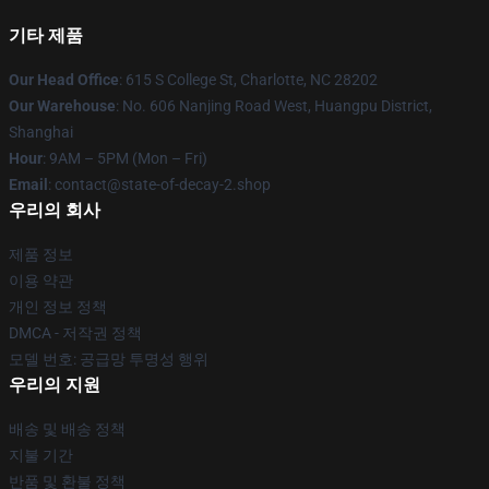
기타 제품
Our Head Office
: 615 S College St, Charlotte, NC 28202
Our Warehouse
: No. 606 Nanjing Road West, Huangpu District,
Shanghai
Hour
: 9AM – 5PM (Mon – Fri)
Email
: contact@state-of-decay-2.shop
우리의 회사
제품 정보
이용 약관
개인 정보 정책
DMCA - 저작권 정책
모델 번호: 공급망 투명성 행위
우리의 지원
배송 및 배송 정책
지불 기간
반품 및 환불 정책