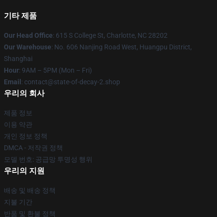
기타 제품
Our Head Office
: 615 S College St, Charlotte, NC 28202
Our Warehouse
: No. 606 Nanjing Road West, Huangpu District,
Shanghai
Hour
: 9AM – 5PM (Mon – Fri)
Email
: contact@state-of-decay-2.shop
우리의 회사
제품 정보
이용 약관
개인 정보 정책
DMCA - 저작권 정책
모델 번호: 공급망 투명성 행위
우리의 지원
배송 및 배송 정책
지불 기간
반품 및 환불 정책