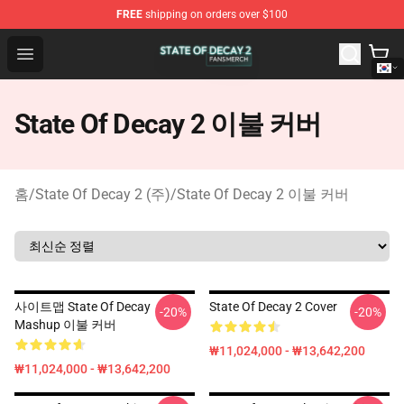
FREE
shipping on orders over $100
State Of Decay 2 Shop - Official State Of Decay 2 Merch
Open menu
State Of Decay 2 이불 커버
홈
/
State Of Decay 2 (주)
/
State Of Decay 2 이불 커버
사이트맵 State Of Decay
State Of Decay 2 Cover
-20%
-20%
Mashup 이불 커버
₩11,024,000 - ₩13,642,200
₩11,024,000 - ₩13,642,200