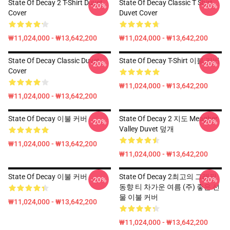
State Of Decay 2 T-Shirt Duvet
State Of Decay Classic T Shirt
-20%
-20%
Cover
Duvet Cover
₩11,024,000 - ₩13,642,200
₩11,024,000 - ₩13,642,200
State Of Decay Classic Duvet
State Of Decay T-Shirt 이불 커버
-20%
-20%
Cover
₩11,024,000 - ₩13,642,200
₩11,024,000 - ₩13,642,200
State Of Decay 이불 커버
State Of Decay 2 지도 Meagher
-20%
-20%
Valley Duvet 덮개
₩11,024,000 - ₩13,642,200
₩11,024,000 - ₩13,642,200
State Of Decay 이불 커버
State Of Decay 2최고의 그래픽
-20%
-20%
동향 티 차가운 여름 (주) 좋은 선
물 이불 커버
₩11,024,000 - ₩13,642,200
₩11,024,000 - ₩13,642,200