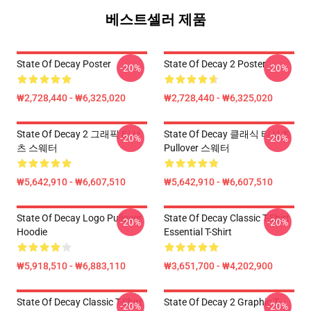
베스트셀러 제품
State Of Decay Poster
State Of Decay 2 Poster
-20%
-20%
₩2,728,440 - ₩6,325,020
₩2,728,440 - ₩6,325,020
State Of Decay 2 그래픽 티셔
State Of Decay 클래식 티셔츠
-20%
-20%
츠 스웨터
Pullover 스웨터
₩5,642,910 - ₩6,607,510
₩5,642,910 - ₩6,607,510
State Of Decay Logo Pullover
State Of Decay Classic T-Shirt
-20%
-20%
Hoodie
Essential T-Shirt
₩5,918,510 - ₩6,883,110
₩3,651,700 - ₩4,202,900
State Of Decay Classic T-Shirt
State Of Decay 2 Graphic T-
-20%
-20%