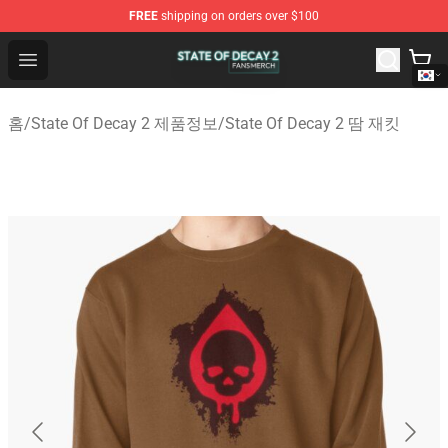
FREE
shipping on orders over $100
State Of Decay 2 Shop - Official State Of Decay 2 Merch
Open menu
홈
/
State Of Decay 2 제품정보
/
State Of Decay 2 땀 재킷