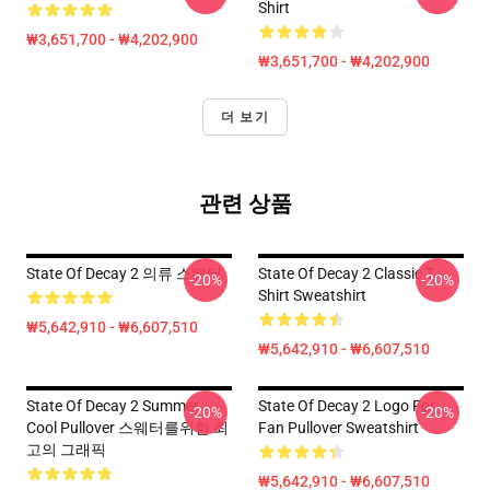
Shirt
₩3,651,700 - ₩4,202,900
₩3,651,700 - ₩4,202,900
더 보기
관련 상품
State Of Decay 2 의류 스웨터
State Of Decay 2 Classic T
-20%
-20%
Shirt Sweatshirt
₩5,642,910 - ₩6,607,510
₩5,642,910 - ₩6,607,510
State Of Decay 2 Summer
State Of Decay 2 Logo For
-20%
-20%
Cool Pullover 스웨터를위한 최
Fan Pullover Sweatshirt
고의 그래픽
₩5,642,910 - ₩6,607,510