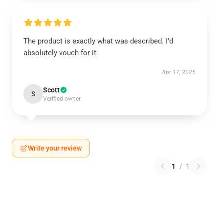
The product is exactly what was described. I’d
absolutely vouch for it.
Apr 17, 2025
Scott
S
Verified owner
Write your review
1
/
1