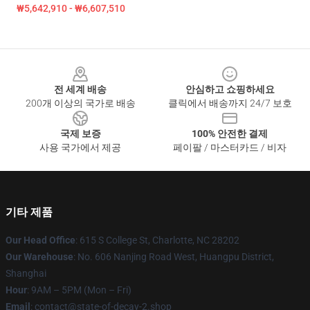
₩5,642,910 - ₩6,607,510
Footer
전 세계 배송
안심하고 쇼핑하세요
200개 이상의 국가로 배송
클릭에서 배송까지 24/7 보호
국제 보증
100% 안전한 결제
사용 국가에서 제공
페이팔 / 마스터카드 / 비자
기타 제품
Our Head Office
: 615 S College St, Charlotte, NC 28202
Our Warehouse
: No. 606 Nanjing Road West, Huangpu District,
Shanghai
Hour
: 9AM – 5PM (Mon – Fri)
Email
: contact@state-of-decay-2.shop